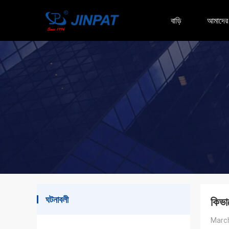
বাড়ি
আমাদের স
ঘটনাবলী
কিভাব
March