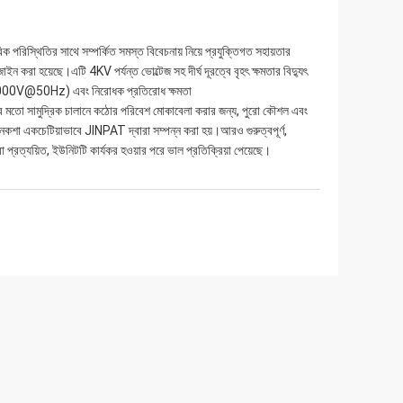
 পরিস্থিতির সাথে সম্পর্কিত সমস্ত বিবেচনায় নিয়ে প্রযুক্তিগত সহায়তার
 হয়েছে।এটি 4KV পর্যন্ত ভোল্টেজ সহ দীর্ঘ দূরত্বে বৃহৎ ক্ষমতার বিদ্যুৎ
ি (≥8000V@50Hz) এবং নিরোধক প্রতিরোধ ক্ষমতা
 মতো সামুদ্রিক চালানে কঠোর পরিবেশ মোকাবেলা করার জন্য, পুরো কৌশল এবং
 নকশা একচেটিয়াভাবে JINPAT দ্বারা সম্পন্ন করা হয়।আরও গুরুত্বপূর্ণ,
্রত্যয়িত, ইউনিটটি কার্যকর হওয়ার পরে ভাল প্রতিক্রিয়া পেয়েছে।