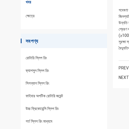
খবর
গবেষণা 
ক্ষেত্রে
জিনপ্যা
উন্নতি 
প্রেরণ
(≥1000
সব পণ্য
সুরক্ষা
বৈদ্যুত
রোটারি স্লিপ রিং
PREV
ক্যাপসুল স্লিপ রিং
NEXT
সিগন্যাল স্লিপ রিং
ফাইবার অপটিক রোটারি জয়েন্ট
উচ্চ ফ্রিকোয়েন্সি স্লিপ রিং
গর্ত স্লিপ রিং মাধ্যমে