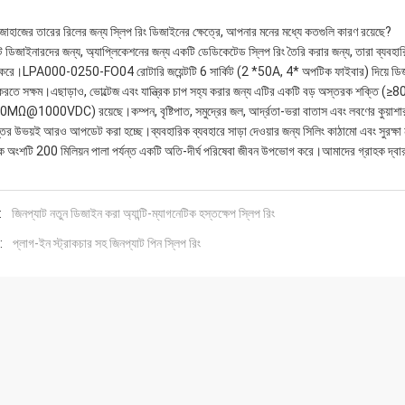
জাহাজের তারের রিলের জন্য স্লিপ রিং ডিজাইনের ক্ষেত্রে, আপনার মনের মধ্যে কতগুলি কারণ রয়েছে?
ট ডিজাইনারদের জন্য, অ্যাপ্লিকেশনের জন্য একটি ডেডিকেটেড স্লিপ রিং তৈরি করার জন্য, তারা ব্যবহারিক
করে।LPA000-0250-FO04 রোটারি জয়েন্টটি 6 সার্কিট (2 *50A, 4* অপটিক ফাইবার) দিয়ে ডিজাইন করা
 করতে সক্ষম।এছাড়াও, ভোল্টেজ এবং যান্ত্রিক চাপ সহ্য করার জন্য এটির একটি বড় অস্তরক শক্ত
MΩ@1000VDC) রয়েছে।কম্পন, বৃষ্টিপাত, সমুদ্রের জল, আর্দ্রতা-ভরা বাতাস এবং লবণের কুয়াশার
 স্তর উভয়ই আরও আপডেট করা হচ্ছে।ব্যবহারিক ব্যবহারে সাড়া দেওয়ার জন্য সিলিং কাঠামো এবং সুরক্ষা
িক অংশটি 200 মিলিয়ন পালা পর্যন্ত একটি অতি-দীর্ঘ পরিষেবা জীবন উপভোগ করে।আমাদের গ্রাহক দ্বারা প
:
জিনপ্যাট নতুন ডিজাইন করা অ্যান্টি-ম্যাগনেটিক হস্তক্ষেপ স্লিপ রিং
:
প্লাগ-ইন স্ট্রাকচার সহ জিনপ্যাট পিন স্লিপ রিং