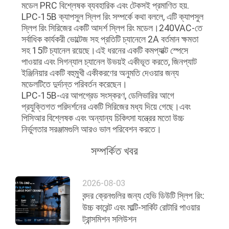
মডেল PRC বিশ্লেষক ব্যবহারিক এবং টেকসই প্রমাণিত হয়.
LPC-15B ক্যাপসুল স্লিপ রিং সম্পর্কে কথা বললে, এটি ক্যাপসুল
সাইট
স্লিপ রিং সিরিজের একটি আদর্শ স্লিপ রিং মডেল।240VAC-তে
ম্যাপ
সর্বাধিক কার্যকরী ভোল্টেজ সহ প্রতিটি চ্যানেলে 2A বর্তমান ক্ষমতা
সহ 15টি চ্যানেল রয়েছে।এই ধরনের একটি কমপ্যাক্ট স্পেসে
পাওয়ার এবং সিগন্যাল চ্যানেল উভয়ই একীভূত করতে, জিনপ্যাট
PRIVACY
ইঞ্জিনিয়ার একটি বহুমুখী একীকরণের অনুমতি দেওয়ার জন্য
মডেলটিতে দুর্দান্ত পরিবর্তন করেছেন।
POLICY
LPC-15B-এর আপগ্রেড সংস্করণ, ডেলিভারির আগে
প্রযুক্তিগত পরিদর্শনের একটি সিরিজের মধ্য দিয়ে গেছে।এবং
পিসিআর বিশ্লেষক এবং অন্যান্য চিকিৎসা যন্ত্রের মতো উচ্চ
নির্ভুলতার সরঞ্জামগুলি আরও ভাল পরিবেশন করতে।
সম্পর্কিত খবর
2026-08-03
বন্দর ক্রেনগুলির জন্য হেভি ডিউটি স্লিপ রিং:
উচ্চ কারেন্ট এবং মাল্টি-সার্কিট রোটারি পাওয়ার
ট্রান্সমিশন সলিউশন