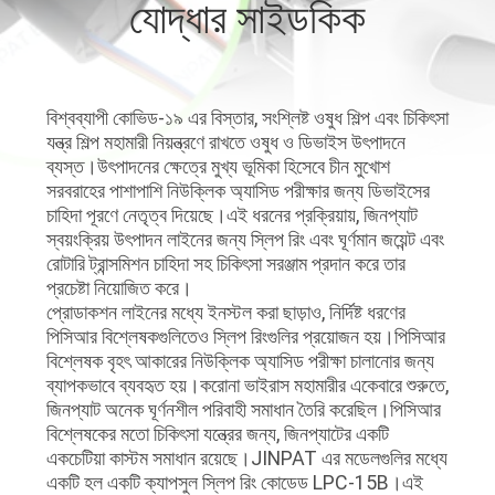
যোদ্ধার সাইডকিক
ভ্রমণ
মান
বিশ্বব্যাপী কোভিড-১৯ এর বিস্তার, সংশ্লিষ্ট ওষুধ শিল্প এবং চিকিৎসা
নিয়ন্ত্রণ
যন্ত্র শিল্প মহামারী নিয়ন্ত্রণে রাখতে ওষুধ ও ডিভাইস উৎপাদনে
ব্যস্ত।উৎপাদনের ক্ষেত্রে মুখ্য ভূমিকা হিসেবে চীন মুখোশ
সরবরাহের পাশাপাশি নিউক্লিক অ্যাসিড পরীক্ষার জন্য ডিভাইসের
আমাদের
চাহিদা পূরণে নেতৃত্ব দিয়েছে।এই ধরনের প্রক্রিয়ায়, জিনপ্যাট
সাথে
স্বয়ংক্রিয় উৎপাদন লাইনের জন্য স্লিপ রিং এবং ঘূর্ণমান জয়েন্ট এবং
রোটারি ট্রান্সমিশন চাহিদা সহ চিকিৎসা সরঞ্জাম প্রদান করে তার
যোগাযোগ
প্রচেষ্টা নিয়োজিত করে।
প্রোডাকশন লাইনের মধ্যে ইনস্টল করা ছাড়াও, নির্দিষ্ট ধরণের
করুন
পিসিআর বিশ্লেষকগুলিতেও স্লিপ রিংগুলির প্রয়োজন হয়।পিসিআর
বিশ্লেষক বৃহৎ আকারের নিউক্লিক অ্যাসিড পরীক্ষা চালানোর জন্য
ব্যাপকভাবে ব্যবহৃত হয়।করোনা ভাইরাস মহামারীর একেবারে শুরুতে,
উদ্ধৃতির
জিনপ্যাট অনেক ঘূর্ণনশীল পরিবাহী সমাধান তৈরি করেছিল।পিসিআর
জন্য
বিশ্লেষকের মতো চিকিৎসা যন্ত্রের জন্য, জিনপ্যাটের একটি
একচেটিয়া কাস্টম সমাধান রয়েছে।JINPAT এর মডেলগুলির মধ্যে
আবেদন
একটি হল একটি ক্যাপসুল স্লিপ রিং কোডেড LPC-15B।এই