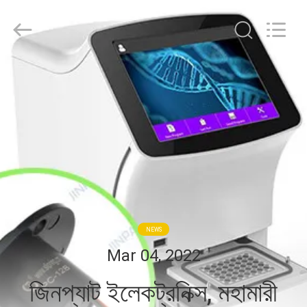
JINPAT
Electronics
Co.,
Ltd.
All
Rights
Reserved.
বাড়ি
পণ্য
VR
প্রদর্শন
আমাদের
NEWS
সম্পর্কে
Mar 04, 2022
জিনপ্যাট ইলেকট্রনিক্স, মহামারী
কারখানা