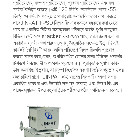
প্রতিরোধের, কম্পন প্রতিরোধের, প্রভাব প্রতিরোধের এবং কম
ক্ষতির বৈশিষ্ট্য রয়েছে।এটি 120 ডিগ্রি সেলসিয়াস থেকে -55
ডিগ্রি সেলসিয়াস পর্যন্ত তাপমাত্রায় স্বাভাবিকভাবে কাজ করতে
পারেJINPAT FPSO স্লিপ রিং এককভাবে ব্যবহার করা যেতে
পারে বা একাধিক মিডিয়া সমান্তরাল পরিবহন অর্জন ঘূর্ণন জয়েন্টের
বিভিন্ন সেট সঙ্গে stacked করা যেতে পারে, তরল জন্য এক বা
একাধিক স্বাধীন পথ প্রদান,গ্যাস, বৈদ্যুতিক সংকেত ইত্যাদি এই
কার্যকরী বৈশিষ্ট্যটি আরও জটিল পরিবেশে স্লিপ রিংগুলি প্রয়োগ
করতে সক্ষম করে,যেমন, অপরিশোধিত তেলের মতো বিভিন্ন পদার্থের
মিশ্রণে দীর্ঘমেয়াদী অপারেশন প্রয়োজন।, প্রাকৃতিক গ্যাস, কার্বন
ডাই অক্সাইড ইত্যাদি, যা স্লিপ রিংগুলির নকশা নির্ভরযোগ্যতার উপর
উচ্চ চাহিদা রাখে।JINPAT এই ধরনের স্লিপ রিং নকশা উপর
একাধিক গবেষণা এবং উন্নতি সম্পন্ন করেছে, এবং স্লিপ রিং এর
পারফরম্যান্সের উপর বহু-মাত্রিক পরীক্ষার পরীক্ষা পরিচালনা করেছে।