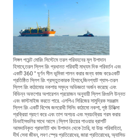
সাইট
ম্যাপ
PRIVACY
POLICY
সিঙ্গল পয়েন্ট মোরিং সিস্টেমে তরল পরিবহনের মূল উপাদান
হিসাবে,তরল স্লিপ রিং প্রধানত পরিবাহী মাধ্যম দিক পরিবর্তন এবং
একটি 360 ° ঘূর্ণন সীল ভূমিকা পালন করার জন্য কাজ করেএকটি
প্রতিষ্ঠিত স্লিপ রিং প্রস্তুতকারক হিসাবে,জিনপ্যাট গ্যাস-তরল
স্লিপ রিং কাঠামোর নকশায় সমৃদ্ধ অভিজ্ঞতা অর্জন করেছে এবং
বিভিন্ন অফশোর অপারেশন প্রয়োজন অনুযায়ী স্লিপ রিংগুলি উন্নত
এবং কাস্টমাইজ করতে পারে. এলপিএ সিরিজের সামুদ্রিক সরঞ্জাম
স্লিপ রিং একটি বিশেষ জলরোধী সিলিং কাঠামো নকশা, পৃষ্ঠ চিকিত্সা
প্রক্রিয়া গ্রহণ করে এবং তাপ অপচয় এবং স্বয়ংক্রিয় গরম করার
ডিভাইসগুলির সাথে আসে।স্লিপ রিংয়ের পাওয়ার ব্রাশটি
আমদানিকৃত গ্রাফাইট খাদ উপাদান থেকে তৈরি, যা উচ্চ পরিবাহিতা,
দীর্ঘ সেবা জীবন, লবণ স্প্রে প্রতিরোধের, জারা প্রতিরোধের, অ্যাসিড