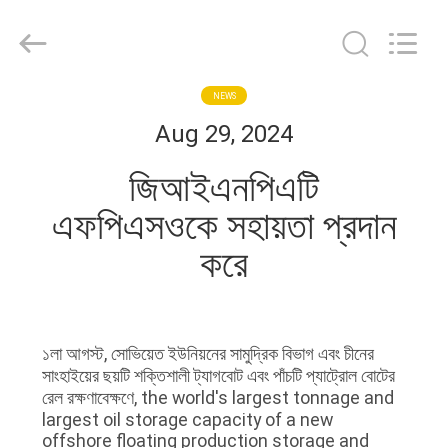
JINPAT
Electronics
Co.,
Ltd.
All
Rights
Reserved.
বাড়ি
NEWS
Aug 29, 2024
পণ্য
জিআইএনপিএটি
এফপিএসওকে সহায়তা প্রদান
VR
করে
প্রদর্শন
আমাদের
১লা আগস্ট, সোভিয়েত ইউনিয়নের সামুদ্রিক বিভাগ এবং চীনের
সম্পর্কে
সাংহাইয়ের ছয়টি শক্তিশালী ট্যাগবোট এবং পাঁচটি প্যাট্রোল বোটের
রেল রক্ষণাবেক্ষণে, the world's largest tonnage and
largest oil storage capacity of a new
কারখানা
offshore floating production storage and