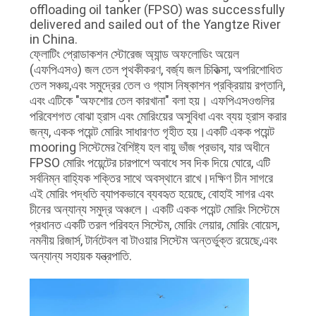
offloading oil tanker (FPSO) was successfully
ভ্রমণ
delivered and sailed out of the Yangtze River
in China.
ফ্লোটিং প্রোডাকশন স্টোরেজ অ্যান্ড অফলোডিং অয়েল
মান
(এফপিএসও) জল তেল পৃথকীকরণ, বর্জ্য জল চিকিত্সা, অপরিশোধিত
নিয়ন্ত্রণ
তেল সঞ্চয়,এবং সমুদ্রের তেল ও গ্যাস নিষ্কাশন প্রক্রিয়ায় রপ্তানি,
এবং এটিকে "অফশোর তেল কারখানা" বলা হয়। এফপিএসওগুলির
পরিবেশগত বোঝা হ্রাস এবং মোরিংয়ের অসুবিধা এবং ব্যয় হ্রাস করার
আমাদের
জন্য, একক পয়েন্ট মোরিং সাধারণত গৃহীত হয়।একটি একক পয়েন্ট
mooring সিস্টেমের বৈশিষ্ট্য হল বায়ু ভাঁজ প্রভাব, যার অধীনে
সাথে
FPSO মোরিং পয়েন্টের চারপাশে অবাধে সব দিক দিয়ে ঘোরে, এটি
যোগাযোগ
সর্বনিম্ন বাহ্যিক শক্তির সাথে অবস্থানে রাখে।দক্ষিণ চীন সাগরে
এই মোরিং পদ্ধতি ব্যাপকভাবে ব্যবহৃত হয়েছে, বোহাই সাগর এবং
করুন
চীনের অন্যান্য সমুদ্র অঞ্চলে। একটি একক পয়েন্ট মোরিং সিস্টেমে
প্রধানত একটি তরল পরিবহন সিস্টেম, মোরিং লেয়ার, মোরিং বোয়েস,
নমনীয় রিজার্স, টার্নটেবল বা টাওয়ার সিস্টেম অন্তর্ভুক্ত রয়েছে,এবং
উদ্ধৃতির
অন্যান্য সহায়ক যন্ত্রপাতি.
জন্য
আবেদন