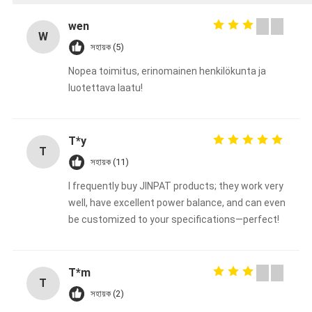
wen
W
সহায়ক (5)
Nopea toimitus, erinomainen henkilökunta ja
luotettava laatu!
T*y
T
সহায়ক (11)
I frequently buy JINPAT products; they work very
well, have excellent power balance, and can even
be customized to your specifications—perfect!
T*m
T
সহায়ক (2)