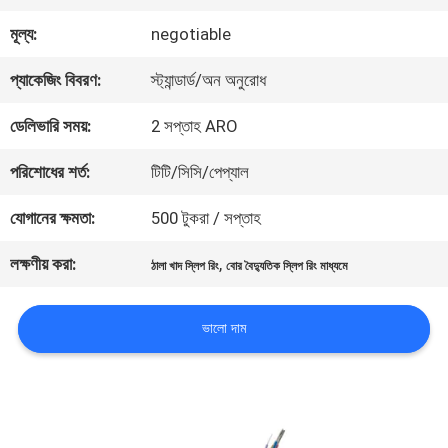
মূল্য:
negotiable
কারখানা
প্যাকেজিং বিবরণ:
স্ট্যান্ডার্ড/অন অনুরোধ
ভ্রমণ
ডেলিভারি সময়:
2 সপ্তাহ ARO
মান
পরিশোধের শর্ত:
টিটি/সিসি/পেপ্যাল
নিয়ন্ত্রণ
যোগানের ক্ষমতা:
500 টুকরা / সপ্তাহ
লক্ষণীয় করা:
,
ঠালা খাদ স্লিপ রিং
বোর বৈদ্যুতিক স্লিপ রিং মাধ্যমে
আমাদের
ভালো দাম
সাথে
যোগাযোগ
করুন