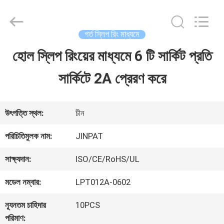
2026
JINPAT
Electronics
Co.,
গর্ত স্লিপ রিং মাধ্যমে
Ltd.
All
হোল স্লিপ রিংয়ের মাধ্যমে 6 টি সার্কিট প্রতি
বাড়ি
Rights
Reserved.
সার্কিটে 2A প্রেরণ করে
পণ্য
উৎপত্তি স্থল:
চীন
VR
পরিচিতিমুলক নাম:
JINPAT
প্রদর্শন
সাক্ষ্যদান:
ISO/CE/RoHS/UL
মডেল নম্বার:
LPT012A-0602
আমাদের
ন্যূনতম চাহিদার
10PCS
সম্পর্কে
পরিমাণ: