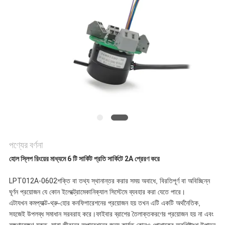
উদ্ধৃতির
জন্য
আবেদন
সাইট
ম্যাপ
পণ্যের বর্ণনা
হোল স্লিপ রিংয়ের মাধ্যমে 6 টি সার্কিট প্রতি সার্কিটে 2A প্রেরণ করে
PRIVACY
LPT012A-0602
শক্তি বা তথ্য স্থানান্তর করার সময় অবাধে, বিরতিপূর্ণ বা অবিচ্ছিন্ন
POLICY
ঘূর্ণন প্রয়োজন যে কোন ইলেক্ট্রোমেকানিক্যাল সিস্টেমে ব্যবহার করা যেতে পারে।
এটা
যখন কমপ্যাক্ট-থ্রু-হোর কনফিগারেশনের প্রয়োজন হয় তখন এটি একটি অর্থনৈতিক,
সহজেই উপলব্ধ সমাধান সরবরাহ করে।
ফাইবার ব্রাশের তৈলাক্তকরণের প্রয়োজন হয় না এবং