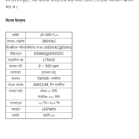
রক্ষণাবেক্ষণ-মুক্ত, সারা জীবনের অপারেশনের জন্য কার্যত কোনও পোশাকের অবশিষ্টাংশ উত্পাদন
করে না।
বিশেষ উল্লেখ
সার্কিট
৬টি সার্কিট *২এ
কাজের ভোল্টেজ
380VAC
ডিলেক্ট্রিক শক্তি
সার্কিটের মধ্যে ≥500VAC@50Hz
বিচ্ছিন্নতা
500MΩ@500VDC
বৈদ্যুতিক শব্দ
≤70mΩ
কাজের গতি
0 ~ 300 rpm
যোগাযোগ
মূল্যবান ধাতু
আবাসন
ইঞ্জিনিয়ারিং প্লাস্টিক
তারের আকার
AWG24#, টিন প্লাস্টিক
তারের দৈর্ঘ্য
রটারঃ ৮০ মিমি
স্ট্যাটারঃ ২৫০ মিমি
তাপমাত্রা
-২০°সি~+৬০°সি
আর্দ্রতা
≤60%RH
আইপি
আইপি ৫৪