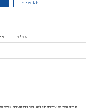
এখন যোগাযোগ
দান
দামী ধাতু
ন্য অবাধে,একটি স্টেশনারি থেকে একটি ঘূর্ণন কাঠামো থেকে শক্তি বা তথ্য