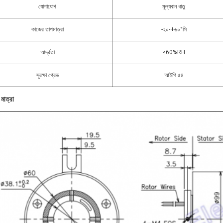
যোগাযোগ
মূল্যবান ধাতু
কাজের তাপমাত্রা
-২০-+৬০°সি
আর্দ্রতা
≤60%RH
সুরক্ষা গ্রেড
আইপি ৫৪
 মাত্রা