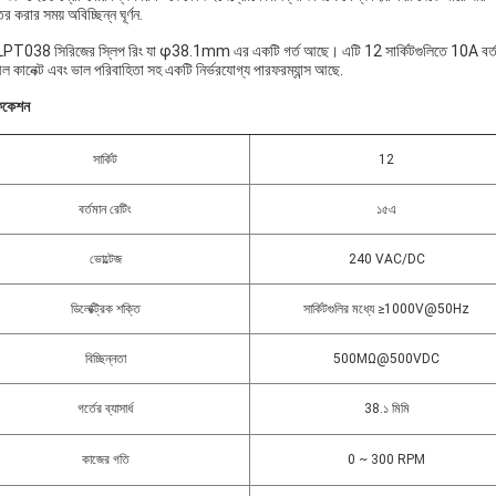
তর করার সময় অবিচ্ছিন্ন ঘূর্ণন.
LPT038 সিরিজের স্লিপ রিং যা φ38.1mm এর একটি গর্ত আছে। এটি 12 সার্কিটগুলিতে 10A বর্তমান 
ীল কানেক্ট এবং ভাল পরিবাহিতা সহ একটি নির্ভরযোগ্য পারফরম্যান্স আছে.
ফিকেশন
সার্কিট
12
বর্তমান রেটিং
১৫এ
ভোল্টেজ
240 VAC/DC
ডিলেক্ট্রিক শক্তি
সার্কিটগুলির মধ্যে ≥1000V@50Hz
বিচ্ছিন্নতা
500MΩ@500VDC
গর্তের ব্যাসার্ধ
38.১ মিমি
কাজের গতি
0 ~ 300 RPM