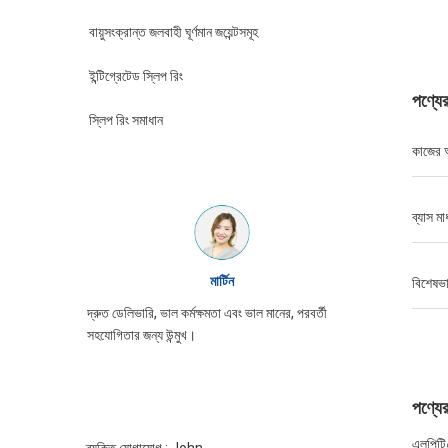
বায়ুসংক্রান্ত জলবাহী ঘূর্ণমান জয়েন্টসমূহ
ইন্টিগ্রেটেড স্লিপ রিং
পণ্যের
স্লিপ রিং সমাধান
কাজের আ
ব্যাস মা
উইলিয়াম
বিশেষভা
নের, পরবর্তী
জিনপ্যাট স্লিপ রিং চেহারা ভাল, সাবধানে প্যাকিং, সেবা উত্সাহ,
আবার আসা প্রয়োজন
পণ্যের 
এলপিটি০