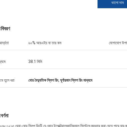
ভালো দাম
 বিবরণ
র্দ্রতা
৬০% আরএইচ বা তার কম
যোগাযোগ উপা
ধ্যমে
38.1 মিমি
বে তুলে ধরা
বোর বৈদ্যুতিক স্লিপ রিং
,
ঘূর্ণায়মান স্লিপ রিং মাধ্যমে
বর্ণনা
৩৮-১২১৫ থ্রো-বোর স্লিপ রিংটি যে কোন ইলেক্ট্রোমেকানিক্যাল সিস্টেমে ব্যবহার করা যেতে পারে যার জ