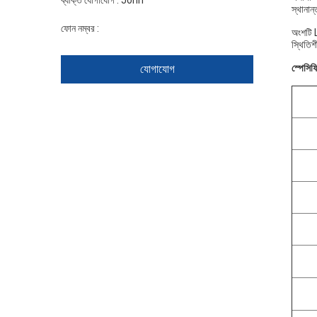
ব্যক্তি যোগাযোগ :
John
স্থানান্
ফোন নম্বর :
+86 1346 401 9643
অংশটি 
স্থিতিশ
যোগাযোগ
স্পেসি