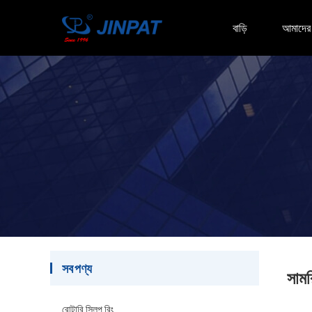
বাড়ি
আমাদের স
সব পণ্য
সামর
রোটারি স্লিপ রিং