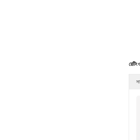
রেটিং 
সা