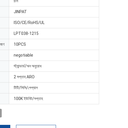
চীন
JINPAT
ISO/CE/RoHS/UL
LPT038-1215
িমাণ
10PCS
negotiable
স্ট্যান্ডার্ড/অন অনুরোধ
2 সপ্তাহ ARO
টিটি/সিসি/পেপ্যাল
100K ইউনিট/সপ্তাহ