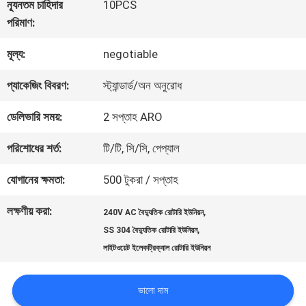
ন্যূনতম চাহিদার
10PCS
পরিমাণ:
কারখানা
মূল্য:
negotiable
ভ্রমণ
প্যাকেজিং বিবরণ:
স্ট্যান্ডার্ড/অন অনুরোধ
মান
ডেলিভারি সময়:
2 সপ্তাহ ARO
নিয়ন্ত্রণ
পরিশোধের শর্ত:
টি/টি, সি/সি, পেপ্যাল
যোগানের ক্ষমতা:
500 টুকরা / সপ্তাহ
আমাদের
লক্ষণীয় করা:
,
240V AC বৈদ্যুতিক রোটারি ইউনিয়ন
সাথে
,
SS 304 বৈদ্যুতিক রোটারি ইউনিয়ন
লাইটওয়েট ইলেকট্রিক্যাল রোটারি ইউনিয়ন
যোগাযোগ
করুন
ভালো দাম