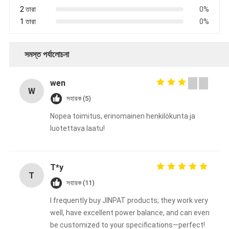
2 তারা
0%
1 তারা
0%
সমস্ত পর্যালোচনা
wen
W
সহায়ক (5)
Nopea toimitus, erinomainen henkilökunta ja
luotettava laatu!
T*y
T
সহায়ক (11)
I frequently buy JINPAT products; they work very
well, have excellent power balance, and can even
be customized to your specifications—perfect!