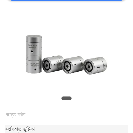
উদ্ধৃতির
জন্য
আবেদন
সাইট
ম্যাপ
PRIVACY
POLICY
পণ্যের বর্ণনা
সংক্ষিপ্ত ভূমিকা