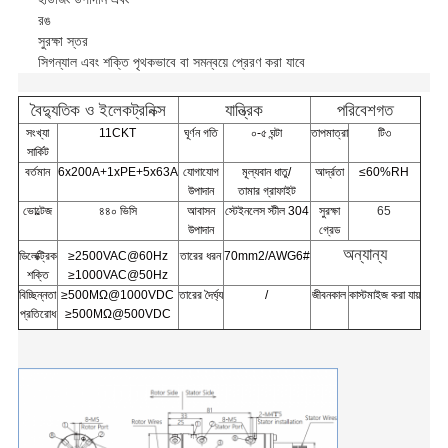
রঙ
সুরক্ষা স্তর
সিগন্যাল এবং শক্তি পৃথকভাবে বা সমন্বয়ে প্রেরণ করা যাবে
বৈদ্যুতিক ও ইলেকট্রনিক্স
যান্ত্রিক
পরিবেশগত
সংখ্যা
11CKT
ঘূর্ণন গতি
০-৫ ঘন্টা
তাপমাত্রা
টি৩
সার্কিট
বর্তমান
6x200A+1xPE+5x63A
যোগাযোগ
মূল্যবান ধাতু/
আর্দ্রতা
≤60%RH
উপাদান
তামার গ্রাফাইট
ভোল্টেজ
৪৪০ ভিসি
আবাসন
স্টেইনলেস স্টীল 304
সুরক্ষা
65
উপাদান
গ্রেড
অন্যান্য
ডিলেক্ট্রিক
≥2500VAC@60Hz
তারের ধরন
70mm2/AWG6#
শক্তি
≥1000VAC@50Hz
বিচ্ছিন্নতা
≥500MΩ@1000VDC
তারের দৈর্ঘ্য
/
জীবনকাল
কাস্টমাইজ করা যায়
প্রতিরোধ
≥500MΩ@500VDC