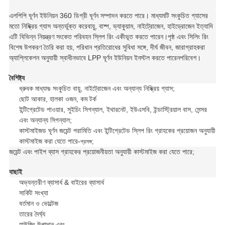
এলপিপি ঘূর্ণন ইউনিয়ন 360 ডিগ্রী ঘূর্ণন সম্পাদন করতে পারে। মাধ্যমটি সংকুচিত গ্যাসের
মতো নিষ্ক্রিয় গ্যাস অন্তর্ভুক্ত করে
বায়ু, বাষ্প, ভ্যাকুয়াম, নাইট্রোজেন, হাইড্রোজেন ইত্যাদি
এটি বিভিন্ন নিয়ন্ত্রণ সংকেত পরিবহন স্লিপ রিং একীভূত করতে পারেন।
পৃষ্ঠ এবং সিলিং রিং
বিশেষ উপকরণ তৈরি করা হয়, পরিধান প্রতিরোধের সুবিধা সঙ্গে, দীর্ঘ জীবন, জারা
গ্রাহকরা
অ্যাপ্লিকেশন অনুযায়ী স্বাধীনভাবে LPP ঘূর্ণন ইউনিয়ন ইনস্টল করতে পারেন
পরিবেশ।
বৈশিষ্ট্য
ধ্রুবক মাধ্যমঃ সংকুচিত বায়ু, নাইট্রোজেন এবং অন্যান্য নিষ্ক্রিয় গ্যাস;
ছোট আকার, হালকা ওজন, কম টর্ক
ইন্টিগ্রেটেড পাওয়ার, সুইচিং সিগন্যাল, ইথারনেট, ইউএসবি, ইন্ডাস্ট্রিয়াল বাস, সেন্সর
এবং অন্যান্য সিগন্যাল;
কাস্টমাইজড ঘূর্ণন জয়েন্ট পরামিতি এবং ইন্টিগ্রেটেড স্লিপ রিং গ্রাহকের প্রয়োজন অনুযায়ী
কাস্টমাইজ করা যেতে পারে-
প্রসঙ্গ;
জয়েন্ট এবং পাইপ ব্যাস গ্রাহকের প্রয়োজনীয়তা অনুযায়ী কাস্টমাইজ করা যেতে পারে;
বাছাই
অভ্যন্তরীণ ব্যাসার্ধ & বাইরের ব্যাসার্ধ
সার্কিট সংখ্যা
বর্তমান ও ভোল্টেজ
তারের দৈর্ঘ্য
হাউজিং উপাদান এবং