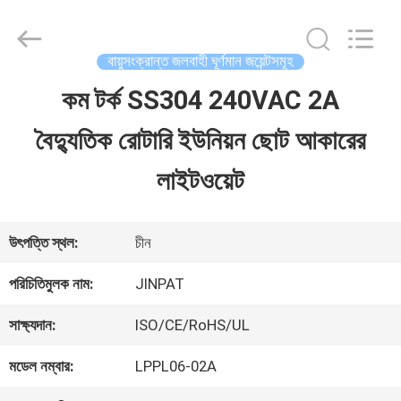
2026
JINPAT
Electronics
Co.,
বায়ুসংক্রান্ত জলবাহী ঘূর্ণমান জয়েন্টসমূহ
Ltd.
All
কম টর্ক SS304 240VAC 2A
বাড়ি
Rights
Reserved.
বৈদ্যুতিক রোটারি ইউনিয়ন ছোট আকারের
পণ্য
লাইটওয়েট
VR
উৎপত্তি স্থল:
চীন
প্রদর্শন
পরিচিতিমুলক নাম:
JINPAT
সাক্ষ্যদান:
ISO/CE/RoHS/UL
আমাদের
মডেল নম্বার:
LPPL06-02A
সম্পর্কে