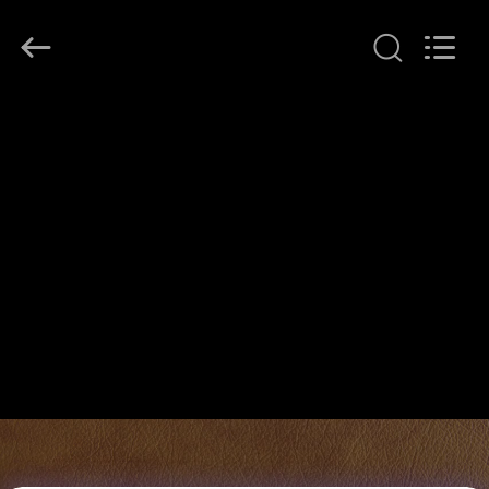
JINPAT
Electronics
Co.,
Ltd.
All
Rights
Reserved.
বাড়ি
পণ্য
VR
প্রদর্শন
আমাদের
সম্পর্কে
কারখানা